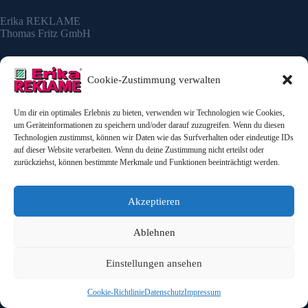
Erika REKLAME
Thomas Fritz GmbH
Adresse
Telefon
Dörnbergstr. 7, 34233 Fuldatal
0561 / 981 77 - 0
Cookie-Zustimmung verwalten
E-Mail
info@erika-reklame.de
Um dir ein optimales Erlebnis zu bieten, verwenden wir Technologien wie Cookies,
um Geräteinformationen zu speichern und/oder darauf zuzugreifen. Wenn du diesen
Technologien zustimmst, können wir Daten wie das Surfverhalten oder eindeutige IDs
Über uns
auf dieser Website verarbeiten. Wenn du deine Zustimmung nicht erteilst oder
zurückziehst, können bestimmte Merkmale und Funktionen beeinträchtigt werden.
Über uns
Ansprechpartner
Jobs / Offene Stellen
Akzeptieren
Ablehnen
Leistungen
Lichtwerbeanlagen
Einstellungen ansehen
Pylone
Schilder
Cookie-Richtlinie
Datenschutz
Impressum
Beschriftungen